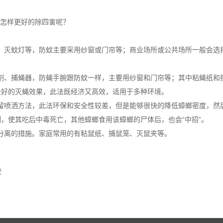
怎样更好的除四害呢？
、灭蚊灯等，防蚊主要采用纱窗或门帘等；商业场所或公共场所一般会选
剂、捕蝇器，防蝇手腕跟防蚊一样，主要用纱窗和门帘等；其中粘蝇纸和
极好的灭蝇效果，此法既经济又高效，适用于多种环境。
留喷洒方法，此法环保和安全性较差，但是能够很快的降低蟑螂密度，然
，使其吃后中毒死亡，其他蟑螂食用该蟑螂的尸体后，也会“中招”。
分离的措施。家庭常用的有粘鼠纸、捕鼠笼、灭鼠夹等。
咬