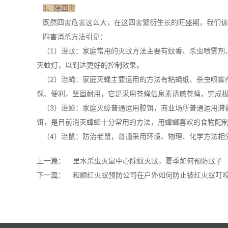
3、除四害
既然四害危害这么大，在这四害繁衍生长的旺盛期，我们该
四害消杀方法引见：
（1）治蚊：家庭常用的灭蚊方法主要有蚊香、杀虫喷雾剂
灭蚊灯，以到达更好的
控制效果
。
（2）治蝇：家庭灭蝇主要运用的方法有粘蝇纸、杀虫喷雾
保、便利，坚固耐用，它是采用苍蝇信息素诱惑苍蝇，完成
（3）治蟑：家庭灭蟑普通运用胶饵，商业场所普通运用滞
饵，是目前消灭蟑螂十分常用的方法，用蟑螂喜欢的食物配制
（4）治鼠：
防治老鼠
，普通采用环境、物理、化学方法相
上一篇：
里水杀虫灭鼠中心除蚊灭蚊，夏季如何预防蚊子
下一篇：
和顺红火蚁预防公司在户外如何防止被红火蚁叮