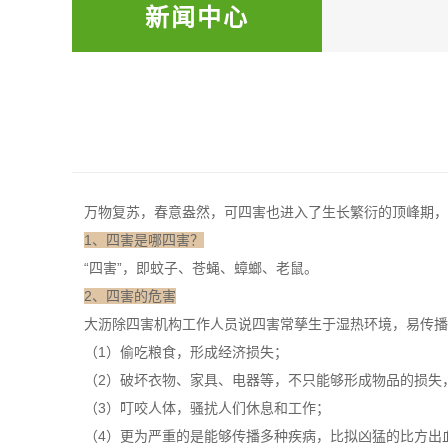
新闻中心
万物复苏，春意盎然，可四害也进入了生长繁衍的顶峰期，四
1、四害是哪四害？
“四害”，即蚊子、苍蝇、蟑螂、老鼠。
2、四害的危害
大沥除四害机构工作人员说四害常孳生于湿热环境，易传播疾
（1）偷吃粮食，形成经济损失；
（2）破坏衣物、家具、电器等，不只能够形成物品的损失
（3）叮咬人体，骚扰人们休息和工作；
（4）更为严重的是能够传播多种疾病，比拟凶猛的比方
出