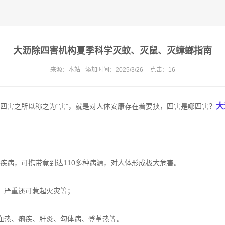
大沥除四害机构夏季科学灭蚊、灭鼠、灭蟑螂指南
来源：
本站
添加时间：
2025/3/26
点击：
16
大
害之所以称之为“害”，就是对人体安康存在着要挟，四害是哪四害？
病，可携带竟到达110
多种病源
，对人体形成极大危害。
，严重还可惹起火灾等；
血热
、痢疾、肝炎、勾体病、登革热等。