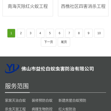
南海灭除红火蚁工程
西樵社区四害消杀工程
1
2
3
4
5
6
7
8
9
10
下一页
尾页
服务范围
家居灭治白蚁
装修预防白蚁
新建房屋白蚁预防
杀虫灭鼠工程
病媒生物防控
红火蚁防治