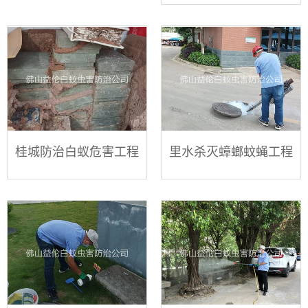
桂城防治白蚁危害工程
里水杀灭蟑螂蚊蝇工程