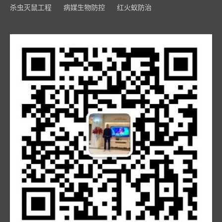
杀虫灭鼠工程
病媒生物防控
红火蚁防治