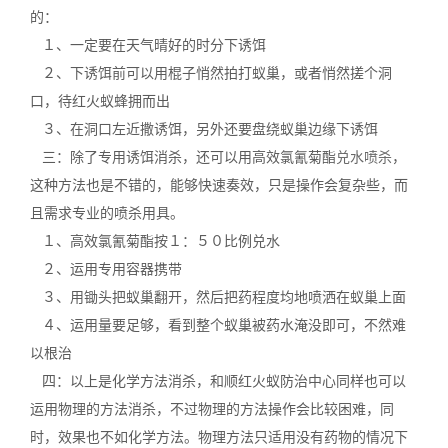
的：
１、一定要在天气晴好的时分下诱饵
２、下诱饵前可以用棍子悄然拍打蚁巢，或者悄然搓个洞
口，待红火蚁蜂拥而出
３、在洞口左近撒诱饵，另外还要盘绕蚁巢边缘下诱饵
三：除了专用诱饵消杀，还可以用高效氯氰菊酯
兑水喷杀
，
这种方法也是不错的，能够快速奏效，只是操作会复杂些，而
且需求专业的喷杀用具。
１、高效氯氰菊酯按１：５０比例兑水
２、运用专用容器携带
３、用锄头把蚁巢翻开，然后把药程度均地喷洒在蚁巢上面
４、运用量要足够，看到整个蚁巢被药水淹没即可，不然难
以根治
四：以上是化学方法消杀，和顺红火蚁防治中心同样也可以
运用物理的方法消杀，不过物理的方法操作会比较困难，同
时，效果也不如化学方法。物理方法只适用没有药物的情况下