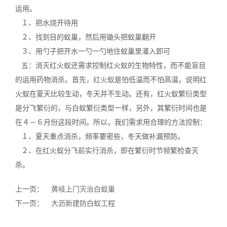
运用。
１、把水烧开待用
２、找到目的蚁巢，然后用锄头把蚁巢翻开
３、用勺子把开水一勺一勺地往蚁巢里灌入即可
五：消灭红火蚁还需求控制红火蚁的生物特性，而不能盲目
的运用药物消杀。首先，
红火蚁
是怕低温而不怕高温，说明红
火蚁在夏天比较生动，冬天并不生动。还有，红火蚁繁衍类型
是分飞繁衍的，与白蚁繁衍类型一样，另外，其繁衍时间也是
在４－６月份这段时间。所以，我们需求用合理的方法控制：
１、夏天重点消杀，频率要密些，冬天做补漏预防。
２、在红火蚁分飞前实行消杀，即在繁衍时节频繁检查灭
杀。
上一页：
黄岐上门灭治白蚁巢
下一页：
大沥新建防白蚁工程