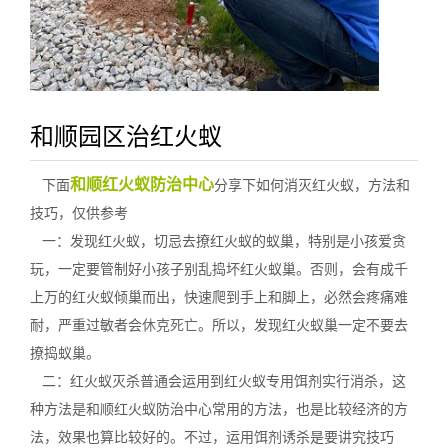
和顺园区治红火蚁
和顺红火蚁防治中心
下面
分享下如何消灭红火蚁，方法和
技巧，仅供参考
一：发现红火蚁，切忌去撩红火蚁的蚁巢，特别是小孩爱贪
玩，一定要管制好小孩子别乱捣坏红火蚁巢。否则，会有成千
上万的红火蚁倾巢而出，快速爬到手上和脚上，必然会疼痛难
耐，严重过敏者会
休克死亡
。所以，发现红火蚁巢一定不要去
撩捣蚁巢。
二：红火蚁灭杀普通会运用到红火蚁专用饵剂实行消杀，这
种方法是和顺红火蚁防治中心常用的方法，也是比较经济的方
法，效果也算比较好的。不过，运用饵剂诱杀是要讲究技巧