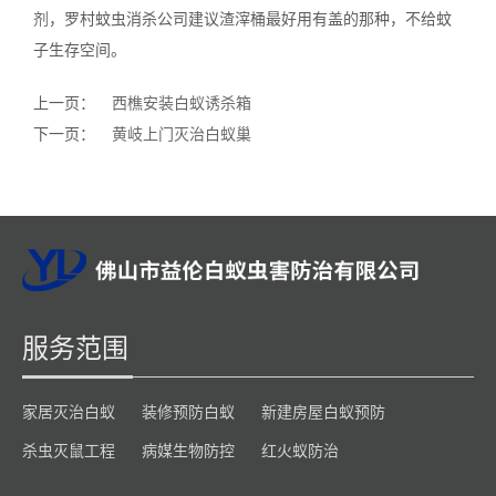
剂
，罗村蚊虫消杀公司建议渣滓桶最好用有盖的那种，不给蚊
子生存空间。
上一页：
西樵安装白蚁诱杀箱
下一页：
黄岐上门灭治白蚁巢
服务范围
家居灭治白蚁
装修预防白蚁
新建房屋白蚁预防
杀虫灭鼠工程
病媒生物防控
红火蚁防治