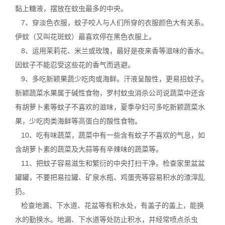
黏上糖液，摆放在蚊虫最多的中央。
7、穿淡色衣服，蚊子咬人与人们所穿的衣服颜色大有关系。
伊蚊（又叫花斑蚊）最喜欢停在黑色衣服上。
8、运用茉莉花、米兰或玫瑰，最好是夜来香等滋味的香水。
因蚊子不能忍受这些花的香气而逃避。
9、多吃新颖果蔬少吃肉或海鲜。汗液呈酸性，更易招蚊子。
新颖蔬菜水果属于碱性食物，罗村蚊虫消杀公司说蔬菜中还含
有胡萝卜素等蚊子不喜欢的滋味，夏季孕妇可多吃新颖蔬菜水
果，少吃肉类海鲜等
高蛋白
的酸性食物。
10、吃有味蔬菜，蔬菜中有一些含有蚊子不喜欢的气息，如
含胡萝卜素的蔬菜及大蒜等有辛辣味的蔬菜等。
11、把蚊子容易滋生和繁衍的中央打扫干净。检查家里盆盆
罐罐，不要把易拉罐、矿泉水瓶、鸡蛋壳等容易积水的渣滓乱
扔。
检查地漏、下水道、花盆等有积水处，有盖子的盖上，能换
水的勤换水。地漏、下水道等处防止积水，并经常喷点
杀虫