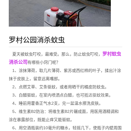
罗村公园消杀蚊虫
罗村蚊虫
夏天被蚊虫叮咬，最难受。那么，防止蚊虫叮咬，
消杀公司
有哪些小窍门呢？
1、涂抹薄荷，取几片薄荷、紫苏或西红柿的叶子，揉出汁涂
抹于皮肤上，留意远离嘴部。
2、点燃艾草、艾条驱蚊，或者用晒干的橘皮防蚊虫。
3、白醋驱蚊，在室内喷洒点白醋，也可抵达
驱蚊效果
。
4、睡前用藿香正气水2支，兑一盆温水擦洗皮肤。
5、维生素B2防治：将维生素B2片碾成面，用医用酒精调和
涂在暴露部位，既能止痒又能驱蚊。
6、用空酒瓶装约10毫升的糖水，轻摇几下，使瓶子内壁周围