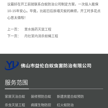
议最好在开工前就联系白蚁防治公司制定方案，一次投入能保
10-15年安心。毕竟，比起日后拆墙灭蚁的麻烦，开工时多花点
心思太值啦！
上一页：
里水施药灭鼠工程
下一页：
丹灶室内消杀蚊蝇工程
服务范围
家居灭治白蚁
装修预防白蚁
新建房屋白蚁预防
杀虫灭鼠工程
病媒生物防控
红火蚁防治