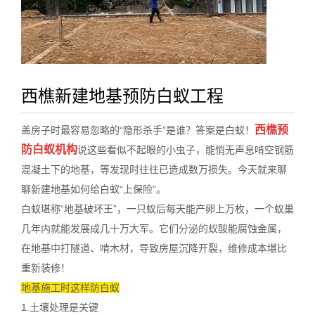
西樵新建地基预防白蚁工程
西樵预
盖房子时最容易忽略的“隐形杀手”是谁？答案是白蚁！
防白蚁机构
说这些看似不起眼的小虫子，能悄无声息啃空钢筋
混凝土下的地基，等发现时往往已造成数万损失。今天就来聊
聊新建地基如何给白蚁“上保险”。
白蚁堪称“地基破坏王”，一只蚁后每天能产卵上万枚，一个蚁巢
几年内就能发展成几十万大军。它们
分泌的蚁酸
能腐蚀金属，
在地基中打隧道、啃木材，导致房屋沉降开裂，维修成本堪比
重新装修！
地基施工时这样防白蚁
1.土壤处理是关键