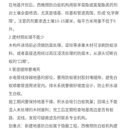
在地基开挖后，西樵预防白蚁机构用
联苯菊酯
或氯菊酯类药剂
对土壤全面喷洒，尤其是墙基、柱基和管道周围，形成“化学屏
障”。注意药剂要渗透土壤10-15厘米，每平方米用量不低于5
升。
2.建材预处理不能少
木构件进场前必须做防腐处理，梁柱等承重木材可涂刷防蚁涂
料，或者直接选用经过高压浸渍处理的防腐木，从源头切断白
蚁的“口粮”。
3.管道缝隙要堵死
水电管线穿越地基的部位，要用防蚁密封胶封堵缝隙，避免白
蚁顺着管道爬进室内。排水系统要做好坡度设计，防止积水滋
生白蚁。
施工期间要保持地基干燥，积水会吸引白蚁筑巢；回填土不能
混入未处理的木材废料；完工后定期检查地基周边是否有蚁
路、泥线，发现可疑痕迹及时联系专业机构。
划重点：新建地基
防白蚁
属于隐蔽工程，西樵预防白蚁机构建