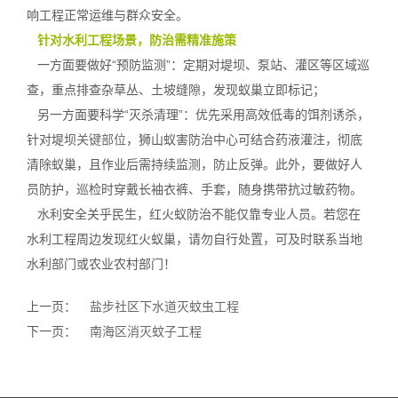
响工程正常运维与群众安全。
针对水利工程场景，防治需精准施策
一方面要做好“预防监测”：定期对堤坝、泵站、灌区等区域巡
查，重点排查杂草丛、土坡缝隙，发现蚁巢立即标记；
另一方面要科学“灭杀清理”：优先采用高效低毒的饵剂诱杀，
针对堤坝
关键部位
，狮山蚁害防治中心可结合药液灌注，彻底
清除蚁巢，且作业后需持续监测，防止反弹。此外，要做好人
员防护，巡检时穿戴长袖衣裤、手套，随身携带抗过敏药物。
水利安全关乎民生，红火蚁防治不能仅靠专业人员。若您在
水利工程周边发现红火蚁巢，请勿自行处置，可及时联系当地
水利部门或农业农村部门！
上一页：
盐步社区下水道灭蚊虫工程
下一页：
南海区消灭蚊子工程