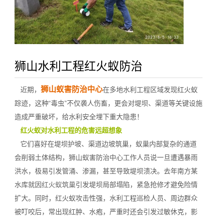
狮山水利工程红火蚁防治
狮山蚁害防治中心
近期，
在多地水利工程区域发现红火蚁
踪迹，这种“毒虫”不仅袭人伤畜，更会对堤坝、渠道等关键设施
造成严重破坏，给水利安全埋下重大隐患！
红火蚁对水利工程的危害远超想象
它们喜好在堤坝护坡、渠道边坡筑巢，蚁巢内部复杂的通道
会削弱土体结构，狮山蚁害防治中心工作人员说一旦遭遇暴雨
洪水，极易引发管涌、渗漏，甚至导致堤坝溃决。去年南方某
水库就因
红火蚁筑巢
引发堤坝局部塌陷，紧急抢修才避免险情
扩大。同时，红火蚁攻击性强，水利工程巡检人员、周边群众
被叮咬后，常出现红肿、水疱，严重时还会引发过敏休克，影