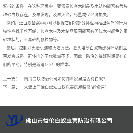
繁衍的条件。在这种环境中，要留意检查木制品及木结构能否有截头
堆砂白蚁存在，及早发现，及早灭治，尽量减少经济损失。
例如丹灶白蚁备案中心可以根据它们将部分排泄物推出洞外的行为
特性查找千丝万缕，检查木材及木制品周围能否有类似木材颜色的细
砂粒状的，不易碎的颗粒物等。
最后，控制好灭治机遇和灭治方法。截头堆砂白蚁
新建群体
从树立
至发育成熟，群体内的子代数量不多，因此，防治的最好时期是在它
们的早期，特别是新建1~2年的群体。
上一篇：
南海白蚁防治公司如何判断家里是否有白蚁？
下一篇：
大沥上门治白蚁站白蚁危害房屋装修“必修课”