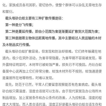
化。家族成员各司其职，密切协作，使整个群体可以杂乱无章地生存
和繁衍。
截头堆砂白蚁主要有三种扩散传播途径：
第一种是分飞传播；
第二种是蔓延传播，即由小范围为害逐渐蔓延扩散到大范围为害；
第三种是随寄主物体远距离地传播，其中主要经过人类运输的木材
及木制品实行传播。
截头堆砂白蚁扩散容易，但发现和防治却很难。它们终年躲藏在地
道内，极少在洞外活动，为害非常隐蔽，为害早期不容易被发现，等
外露特征明显时，木材早已被蛀蚀严重，损失已不可挽回。丹灶白蚁
备案中心说再加上它们非常分散、蛀蚀木材外形不规则，蛀蚀通道便
是巢居所在地等特性，时难以发现。
首先，防范于已然，平常人们要留意观察能否有危害病症。截头堆
砂白蚁只需温度、湿度合适就可以生存。由于现代家居及办公场所木
制品增加，加上家居条件和办公条件的改善，人为控制温、湿度的程
度大大增加，而人类合适的
温、湿度
正好是截头堆砂白蚁合适生存和