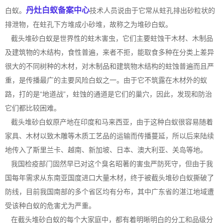
丹灶白蚁备案中心
白蚁。
技术人员说由于它常从蛀孔排出砂粒状的
排泄物，在蛀孔下方堆成小砂堆，故称之为堆砂白蚁。
截头堆砂白蚁是世界性的蛀木害虫，它们主要蛀蚀干木材、木制品
及建筑物的木结构，食性普遍，来者不拒，能取食多种在分类上差异
很大的不同树种的木材，对木制品和建筑物木结构的蛀蚀普遍而且严
重，是传播最广的主要风险白蚁之一。由于它不筑露在木材外的蚁
路，打的是“地道战”，蛀蚀的通道是它们的巢穴，因此，发现和防治
它们都比较困难。
截头堆砂白蚁原产地在印度和马来西亚，由于这种白蚁很容易随着
家具、木材以致木雕等木质工艺品的运输而传播蔓延，所以后来陆续
地传入了斯里兰卡、越南、新加坡、日本、澳大利亚、关岛等地。
我国检疫部门固然早已对这个臭名昭著的害虫严防死守，但由于我
国每年需求从东南亚国度进口大量木材，终于被
截头堆砂白蚁
撕破了
防线，目前我国南部的多个省区均有分布，其中广东省的湛江地域遭
受该种白蚁的危害尤为严重。
在截头堆砂白蚁的每个大家庭中，都有着明晰明白的分工和品级分