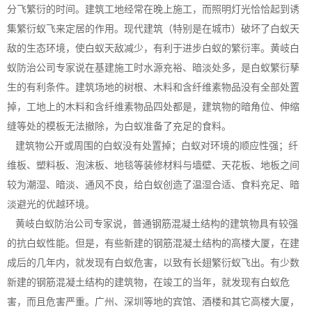
分飞繁衍的时间。建筑工地经常在晚上施工，而照明灯光恰恰起到诱
集繁衍蚁飞来定居的作用。现代建筑（特别是在城市）破坏了白蚁天
敌的生态环境，使白蚁天敌减少，有利于进步白蚁的繁衍率。黄岐白
蚁防治公司专家说在基建施工时水源充裕、暗淡处多，是白蚁繁衍孳
生的有利条件。建筑场地的树根、木料和含纤维素物品没有全部处置
掉，工地上的木料和含纤维素物品四处都是，建筑物的暗角位、伸缩
缝等处的模板无法撤除，为白蚁准备了充足的食料。
建筑物公开或周围的白蚁没有处置掉；白蚁对环境的顺应性强；纤
维板、塑料板、泡沫板、地毯等装修材料与墙壁、天花板、地板之间
较为潮湿、暗淡、通风不良，给白蚁创造了温湿合适、食料充足、暗
淡避光的优越环境。
黄岐
白蚁防治公司
专家说，普通钢筋混凝土结构的建筑物具有较强
的抗白蚁性能。但是，有些新建的钢筋混凝土结构的高楼大厦，在建
成后的几年内，就发现有白蚁危害，以致有长翅繁衍蚁飞出。有少数
新建的钢筋混凝土结构的建筑物，在竣工的当年，就发现有白蚁危
害，而且危害严重。广州、深圳等地的宾馆、酒楼和其它高楼大厦，