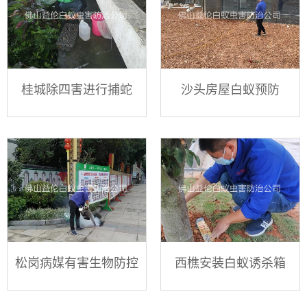
桂城除四害进行捕蛇
沙头房屋白蚁预防
松岗病媒有害生物防控
西樵安装白蚁诱杀箱