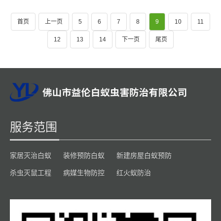
首页
上一页
5
6
7
8
9
10
11
12
13
14
下一页
尾页
服务范围
家居灭治白蚁
装修预防白蚁
新建房屋白蚁预防
杀虫灭鼠工程
病媒生物防控
红火蚁防治