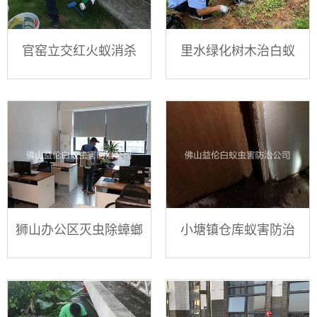
官窑立交红火蚁消杀
里水绿化树木治白蚁
狮山办公区灭虫除蟑螂
小塘镇仓库蚁害防治