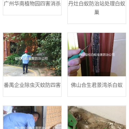
广州华南植物园四害消杀
丹灶白蚁防治站处理白蚁
巢
番禺企业除虫灭蚊防四害
佛山合生君景湾杀白蚁