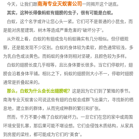
南海专业灭蚁害公司
今天，让我们跟
一同揭开这个谜底。
其实，这种长得像蚂蚁有翅膀的虫子，很有可能是白蚁。
白蚁，这个名字或许让您心头一紧。它们可不是普通的小昆虫，而
是能对房屋建筑、树木等造成严重危害的
“破坏分子”
。
从外观上看，白蚁的有翅成虫与
蚂蚁
确实有几分相似。但仔细观
察，还是能发现不少区别。白蚁的身体较为柔软，颜色通常较浅，多
为乳白色或淡黄色。而蚂蚁的身体则相对坚硬，且颜色较为多样。
白蚁的翅膀长度几乎相等，且比身体要长很多。当它们停歇时，翅
膀会沿着身体平铺。相比之下，蚂蚁的翅膀则大小不一，停歇时翅膀
通常是折叠起来的。
那么，白蚁为什么会长出翅膀呢？
这是因为它们到了繁殖的季节。
南海专业灭蚁害公司说这些有翅的白蚁会成群飞出巢穴，寻找新的栖
息地，建立新的群体，从而完成种群的繁衍和扩张。
然而，千万不要小瞧了白蚁的破坏力。一旦它们在您的家中或周围
环境安营扎寨，那后果可能不堪设想。它们会侵蚀木质结构，从家具
到房屋的梁柱，都可能成为它们的“美食”。