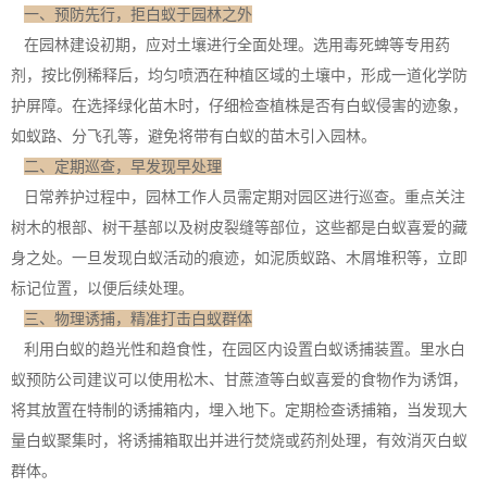
一、预防先行，拒白蚁于园林之外
在园林建设初期，应对土壤进行全面处理。选用毒死蜱等专用药
剂，按比例稀释后，均匀喷洒在种植区域的土壤中，形成一道化学
防
护屏障
。在选择绿化苗木时，仔细检查植株是否有白蚁侵害的迹象，
如蚁路、分飞孔等，避免将带有白蚁的苗木引入园林。
二、定期巡查，早发现早处理
日常养护过程中，园林工作人员需定期对园区进行巡查。重点关注
树木的
根部、树干
基部以及树皮裂缝等部位，这些都是白蚁喜爱的藏
身之处。一旦发现白蚁活动的痕迹，如泥质蚁路、木屑堆积等，立即
标记位置，以便后续处理。
三、物理诱捕，精准打击白蚁群体
利用白蚁的趋光性和趋食性，在园区内设置白蚁诱捕装置。里水白
蚁预防公司建议可以使用松木、甘蔗渣等白蚁喜爱的食物作为诱饵，
将其放置在特制的诱捕箱内，埋入地下。定期检查诱捕箱，当发现大
量白蚁聚集时，将诱捕箱取出并进行焚烧或药剂处理，有效消灭白蚁
群体。