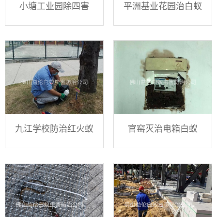
小塘工业园除四害
平洲基业花园治白蚁
九江学校防治红火蚁
官窑灭治电箱白蚁