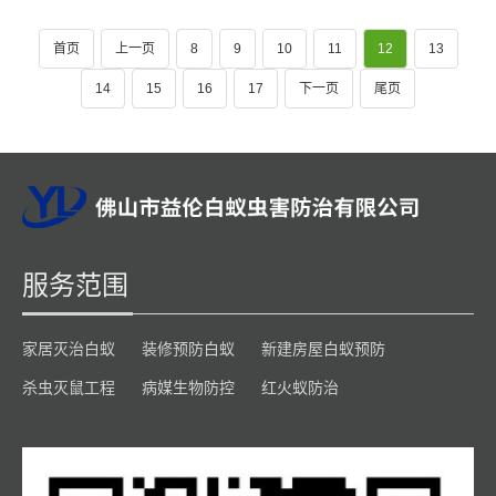
首页
上一页
8
9
10
11
12
13
14
15
16
17
下一页
尾页
服务范围
家居灭治白蚁
装修预防白蚁
新建房屋白蚁预防
杀虫灭鼠工程
病媒生物防控
红火蚁防治