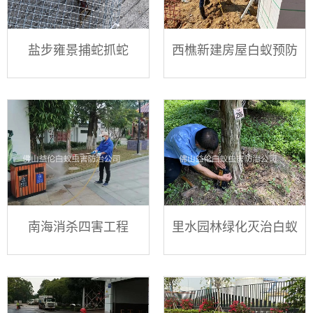
盐步雍景捕蛇抓蛇
西樵新建房屋白蚁预防
南海消杀四害工程
里水园林绿化灭治白蚁